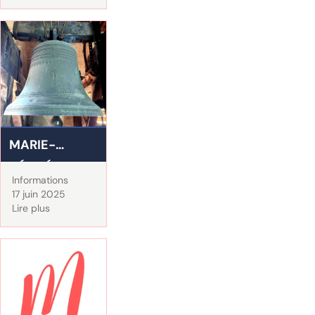
MARIE-
DÉSIRÉE,
Informations
ELISABETH-
17 juin 2025
Lire plus
CHARLOTTE
ET LES
AUTRES...