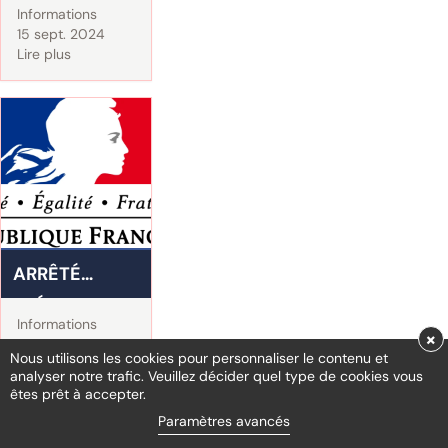
Informations
USAGE DE
15 sept. 2024
Lire plus
L'EAU
ARRÊTÉ
PRÉFECTORAL
Informations
×
SÉCHERESSE
14 août 2024
Nous utilisons les cookies pour personnaliser le contenu et
Lire plus
analyser notre trafic. Veuillez décider quel type de cookies vous
êtes prêt à accepter.
Paramètres avancés