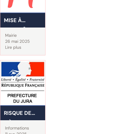
MISE À
L'ENQUÊTE
Mairie
PUBLIQUE
26 mai 2025
Lire plus
RISQUE DE
FIÈVRE
Informations
APHTEUSE
11 avr. 2025