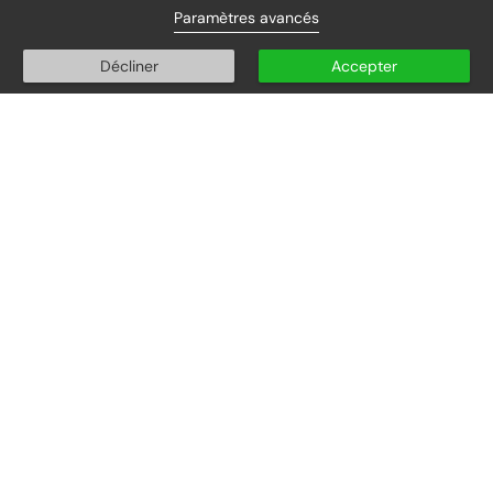
Paramètres avancés
Décliner
Accepter
2 PLACE ROBERT MONNIER
39260 MOIRANS-EN-MONTAGNE
Accueil au public :
Du lundi au vendredi
de
10h00
à
12h00
et de
15h00
à
18h00
03 84 42 01 58
Permanence téléphonique :
Du lundi au vendredi
de
08h30
à
12h00
et de
13h30
à
18h00