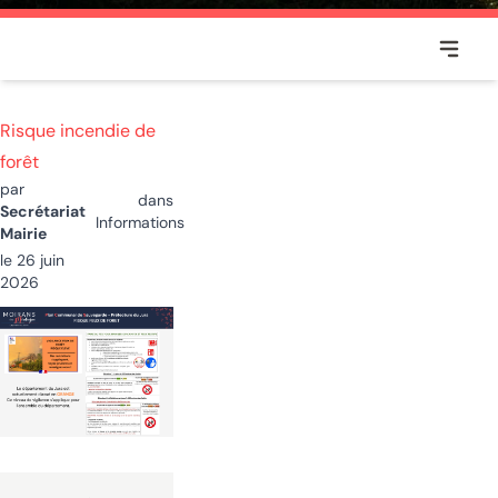
Voir ou
MOIRANS-EN-MONTAGNE
Risque incendie de
forêt
par
dans
Secrétariat
Informations
Mairie
le 26 juin
2026