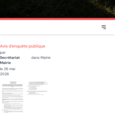
Voir ou
MOIRANS-EN-MONTAGNE
Avis d'enquête publique
par
Secrétariat
dans
Mairie
Mairie
le 26 mai
2026