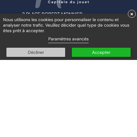
×
2 PLACE ROBERT MONNIER
Nous utilisons les cookies pour personnaliser le contenu et
39260 MOIRANS-EN-MONTAGNE
analyser notre trafic. Veuillez décider quel type de cookies vous
êtes prêt à accepter.
Paramètres avancés
Accueil au public :
Décliner
Accepter
Du lundi au vendredi
de
10h00
à
12h00
et de
15h00
à
18h00
03 84 42 01 58
Permanence téléphonique :
Du lundi au vendredi
de
08h30
à
12h00
et de
13h30
à
18h00