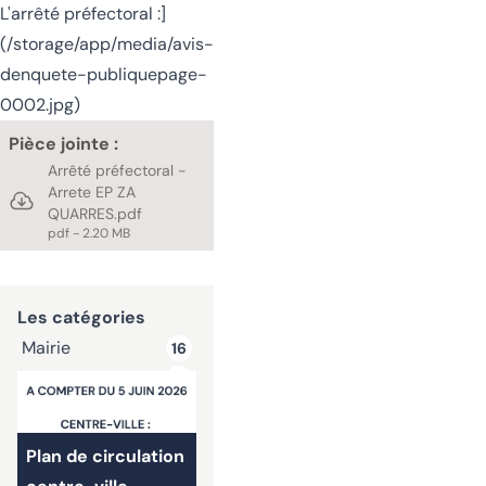
L'arrêté préfectoral :
]
(/storage/app/media/avis-
denquete-publiquepage-
0002.jpg)
Pièce jointe :
Arrêté préfectoral -
Arrete EP ZA
QUARRES.pdf
pdf - 2.20 MB
Les catégories
Mairie
16
Informations
25
Autres articles
Plan de circulation