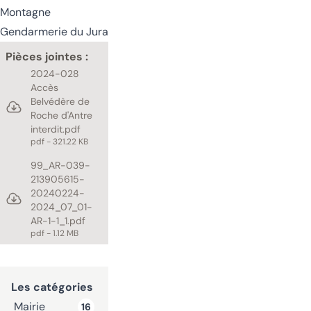
Montagne
Gendarmerie du Jura
Pièces jointes :
2024-028
Accès
Belvédère de
Roche d'Antre
interdit.pdf
pdf - 321.22 KB
99_AR-039-
213905615-
20240224-
2024_07_01-
AR-1-1_1.pdf
pdf - 1.12 MB
Les catégories
Mairie
16